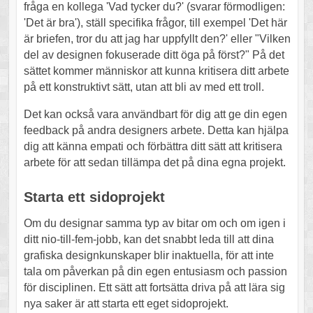
fråga en kollega 'Vad tycker du?' (svarar förmodligen:
'Det är bra'), ställ specifika frågor, till exempel 'Det här
är briefen, tror du att jag har uppfyllt den?' eller "Vilken
del av designen fokuserade ditt öga på först?" På det
sättet kommer människor att kunna kritisera ditt arbete
på ett konstruktivt sätt, utan att bli av med ett troll.
Det kan också vara användbart för dig att ge din egen
feedback på andra designers arbete. Detta kan hjälpa
dig att känna empati och förbättra ditt sätt att kritisera
arbete för att sedan tillämpa det på dina egna projekt.
Starta ett sidoprojekt
Om du designar samma typ av bitar om och om igen i
ditt nio-till-fem-jobb, kan det snabbt leda till att dina
grafiska designkunskaper blir inaktuella, för att inte
tala om påverkan på din egen entusiasm och passion
för disciplinen. Ett sätt att fortsätta driva på att lära sig
nya saker är att starta ett eget sidoprojekt.