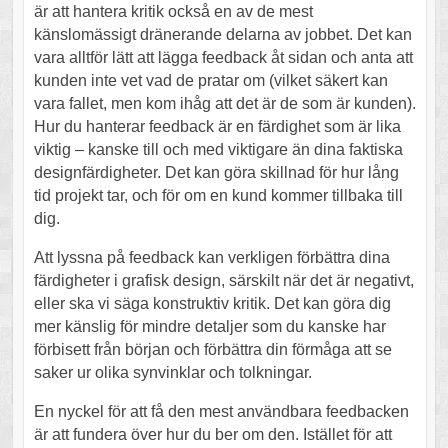
är att hantera kritik också en av de mest
känslomässigt dränerande delarna av jobbet. Det kan
vara alltför lätt att lägga feedback åt sidan och anta att
kunden inte vet vad de pratar om (vilket säkert kan
vara fallet, men kom ihåg att det är de som är kunden).
Hur du hanterar feedback är en färdighet som är lika
viktig – kanske till och med viktigare än dina faktiska
designfärdigheter. Det kan göra skillnad för hur lång
tid projekt tar, och för om en kund kommer tillbaka till
dig.
Att lyssna på feedback kan verkligen förbättra dina
färdigheter i grafisk design, särskilt när det är negativt,
eller ska vi säga konstruktiv kritik. Det kan göra dig
mer känslig för mindre detaljer som du kanske har
förbisett från början och förbättra din förmåga att se
saker ur olika synvinklar och tolkningar.
En nyckel för att få den mest användbara feedbacken
är att fundera över hur du ber om den. Istället för att