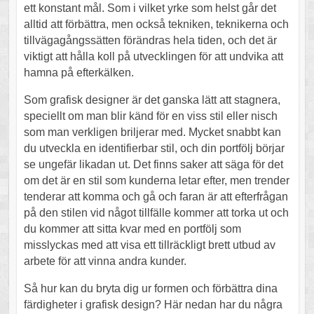
ett konstant mål. Som i vilket yrke som helst går det
alltid att förbättra, men också tekniken, teknikerna och
tillvägagångssätten förändras hela tiden, och det är
viktigt att hålla koll på utvecklingen för att undvika att
hamna på efterkälken.
Som grafisk designer är det ganska lätt att stagnera,
speciellt om man blir känd för en viss stil eller nisch
som man verkligen briljerar med. Mycket snabbt kan
du utveckla en identifierbar stil, och din portfölj börjar
se ungefär likadan ut. Det finns saker att säga för det
om det är en stil som kunderna letar efter, men trender
tenderar att komma och gå och faran är att efterfrågan
på den stilen vid något tillfälle kommer att torka ut och
du kommer att sitta kvar med en portfölj som
misslyckas med att visa ett tillräckligt brett utbud av
arbete för att vinna andra kunder.
Så hur kan du bryta dig ur formen och förbättra dina
färdigheter i grafisk design? Här nedan har du några